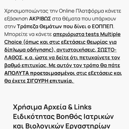
Χρησιμοποιώντας την Online Πλατφόρμα κάνετε
εξάσκηση
ΑΚΡΙΒΩΣ
στα θέματα που υπάρχουν
στην
Τράπεζα Θεμάτων που δίνει ο ΕΟΠΠΕΠ
.
Μπορείτε να κάνετε
απεριόριστα tests Multiple
Choice (όπως και στις εξετάσεις θεωρίας για
δίπλωμα οδήγησης), αντιστοιχήσεις, ΣΩΣΤΟ-
ΛΑΘΟΣ, κ.α. ώστε να δείτε ότι πετυχαίνετε τον
βαθμό επιτυχίας. Με αυτόν τον τρόπο θα πάτε
ΑΠΟΛΥΤΑ προετοιμασμένοι
στις εξετάσεις και
θα έχετε
ΣΙΓΟΥΡΗ επιτυχία
.
Χρήσιμα Αρχεία & Links
Ειδικότητας Βοηθός Ιατρικών
και Βιολογικών Εργαστηρίων