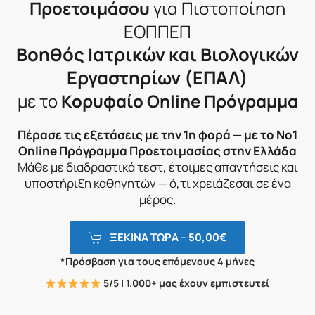
Προετοιμάσου
για Πιστοποίηση
ΕΟΠΠΕΠ
Βοηθός Ιατρικών και Βιολογικών
Εργαστηρίων (ΕΠΑΛ)
με το
Κορυφαίο Online Πρόγραμμα
Πέρασε τις εξετάσεις με την 1η φορά — με το Νο1
Online Πρόγραμμα Προετοιμασίας στην Ελλάδα
Μάθε με διαδραστικά τεστ, έτοιμες απαντήσεις και
υποστήριξη καθηγητών — ό,τι χρειάζεσαι σε ένα
μέρος.
ΞΕΚΙΝΑ ΤΩΡΑ –
50,00
€
*Πρόσβαση για τους επόμενους 4 μήνες
5/5 | 1.000+ μας έχουν εμπιστευτεί