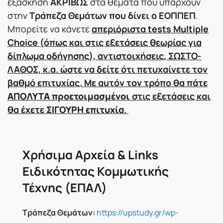
εξάσκηση
ΑΚΡΙΒΩΣ
στα θέματα που υπάρχουν
στην
Τράπεζα Θεμάτων που δίνει ο ΕΟΠΠΕΠ
.
Μπορείτε να κάνετε
απεριόριστα tests Multiple
Choice (όπως και στις εξετάσεις θεωρίας για
δίπλωμα οδήγησης), αντιστοιχήσεις, ΣΩΣΤΟ-
ΛΑΘΟΣ, κ.α. ώστε να δείτε ότι πετυχαίνετε τον
βαθμό επιτυχίας. Με αυτόν τον τρόπο θα πάτε
ΑΠΟΛΥΤΑ προετοιμασμένοι
στις εξετάσεις και
θα έχετε
ΣΙΓΟΥΡΗ επιτυχία
.
Χρήσιμα Αρχεία & Links
Ειδικότητας Κομμωτικής
Τέχνης (ΕΠΑΛ)
Τράπεζα Θεμάτων:
https://upstudy.gr/wp-