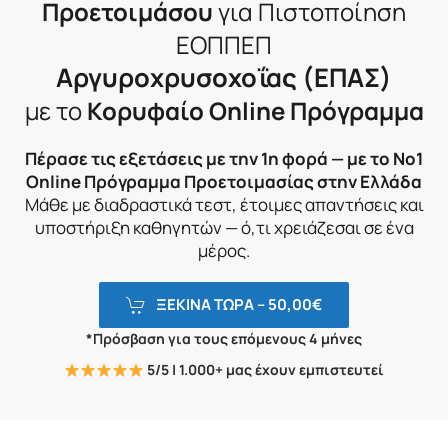
Προετοιμάσου
για Πιστοποίηση
ΕΟΠΠΕΠ
Αργυροχρυσοχοΐας (ΕΠΑΣ)
με το
Κορυφαίο Online Πρόγραμμα
Πέρασε τις εξετάσεις με την 1η φορά — με το Νο1
Online Πρόγραμμα Προετοιμασίας στην Ελλάδα
Μάθε με διαδραστικά τεστ, έτοιμες απαντήσεις και
υποστήριξη καθηγητών — ό,τι χρειάζεσαι σε ένα
μέρος.
ΞΕΚΙΝΑ ΤΩΡΑ –
50,00
€
*Πρόσβαση για τους επόμενους 4 μήνες
5/5 | 1.000+ μας έχουν εμπιστευτεί