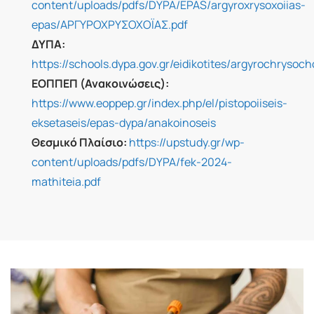
content/uploads/pdfs/DYPA/EPAS/argyroxrysoxoiias-
epas/ΑΡΓΥΡΟΧΡΥΣΟΧΟΪΑΣ.pdf
ΔΥΠΑ:
https://schools.dypa.gov.gr/eidikotites/argyrochrysoch
ΕΟΠΠΕΠ (Ανακοινώσεις):
https://www.eoppep.gr/index.php/el/pistopoiiseis-
eksetaseis/epas-dypa/anakoinoseis
Θεσμικό Πλαίσιο:
https://upstudy.gr/wp-
content/uploads/pdfs/DYPA/fek-2024-
mathiteia.pdf