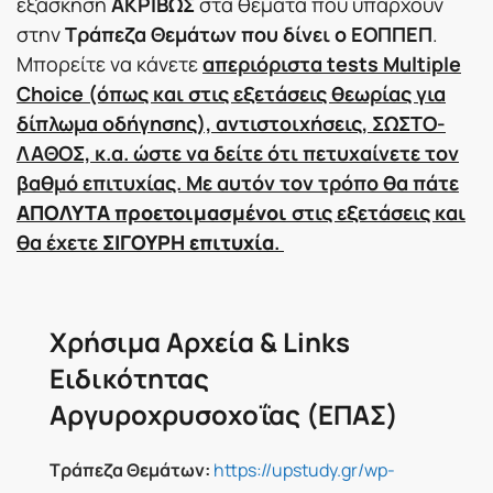
εξάσκηση
ΑΚΡΙΒΩΣ
στα θέματα που υπάρχουν
στην
Τράπεζα Θεμάτων που δίνει ο ΕΟΠΠΕΠ
.
Μπορείτε να κάνετε
απεριόριστα tests Multiple
Choice (όπως και στις εξετάσεις θεωρίας για
δίπλωμα οδήγησης), αντιστοιχήσεις, ΣΩΣΤΟ-
ΛΑΘΟΣ, κ.α. ώστε να δείτε ότι πετυχαίνετε τον
βαθμό επιτυχίας. Με αυτόν τον τρόπο θα πάτε
ΑΠΟΛΥΤΑ προετοιμασμένοι
στις εξετάσεις και
θα έχετε
ΣΙΓΟΥΡΗ επιτυχία
.
Χρήσιμα Αρχεία & Links
Ειδικότητας
Αργυροχρυσοχοΐας (ΕΠΑΣ)
Τράπεζα Θεμάτων:
https://upstudy.gr/wp-